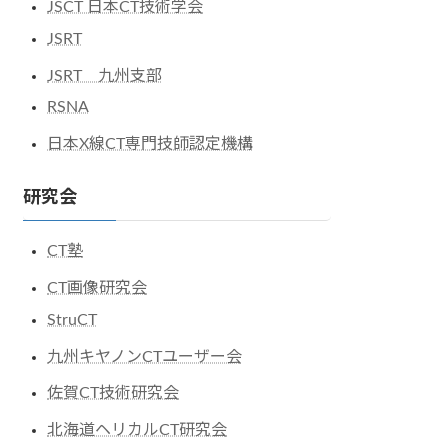
JSCT 日本CT技術学会
JSRT
JSRT 九州支部
RSNA
日本X線CT専門技師認定機構
研究会
CT塾
CT画像研究会
StruCT
九州キヤノンCTユーザー会
佐賀CT技術研究会
北海道ヘリカルCT研究会