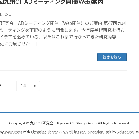
回九州CT-ADミーティング開催(Web)案内
11月27日
T研究会 ADミーティング開催（Web開催）のご案内 第47回九州
ADミーティングを下記のように開催します。今年度学術研究を行お
イデアを温めている、またはこれまで行なってきた研究内容
に発展させた […]
続きを読む
2
…
14
»
固
固
定
定
ペ
ペ
ー
ー
ジ
ジ
Copyright © 九州CT研究会 Kyushu CT Study Group All Rights Reserved.
 by
WordPress
with
Lightning Theme
&
VK All in One Expansion Unit
by
Vektor,Inc.
te