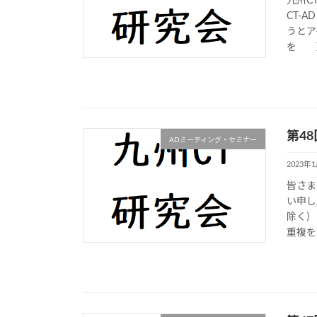
九州C
CT-
うとア
を 更
第4
ADミーティング・セミナー
2023年
皆さま
い申し
除く）
重複を