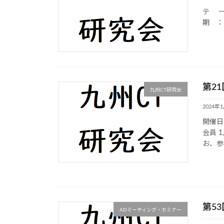
テ ー
期 ： 
第2
九州CT研究会
2024年
開催日時
会員 1
お、参
第53
ADミーティング・セミナー