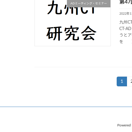
第47
ADミーティング・セミナー
2022年
九州C
CT-
うとア
を 更
投
1
固
定
稿
ペ
ナ
ー
ジ
ビ
Powered
ゲ