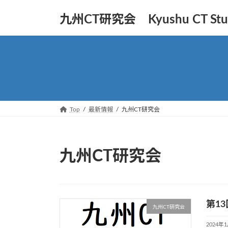
コ
ナ
九州CT研究会 Kyushu CT Stud
ン
ビ
テ
ゲ
ン
ー
ツ
シ
へ
ョ
ス
ン
キ
に
ッ
移
Top
最新情報
九州CT研究会
プ
動
九州CT研究会
第1
九州CT研究会
2024年