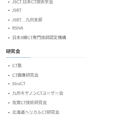
JSCT 日本CT技術学会
JSRT
JSRT 九州支部
RSNA
日本X線CT専門技師認定機構
研究会
CT塾
CT画像研究会
StruCT
九州キヤノンCTユーザー会
佐賀CT技術研究会
北海道ヘリカルCT研究会