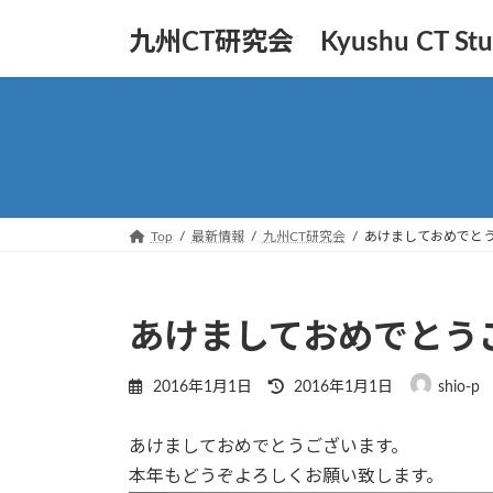
コ
ナ
九州CT研究会 Kyushu CT Stud
ン
ビ
テ
ゲ
ン
ー
ツ
シ
へ
ョ
ス
ン
キ
に
ッ
移
Top
最新情報
九州CT研究会
あけましておめでと
プ
動
あけましておめでとう
最
2016年1月1日
2016年1月1日
shio-p
終
更
あけましておめでとうございます。
新
日
本年もどうぞよろしくお願い致します。