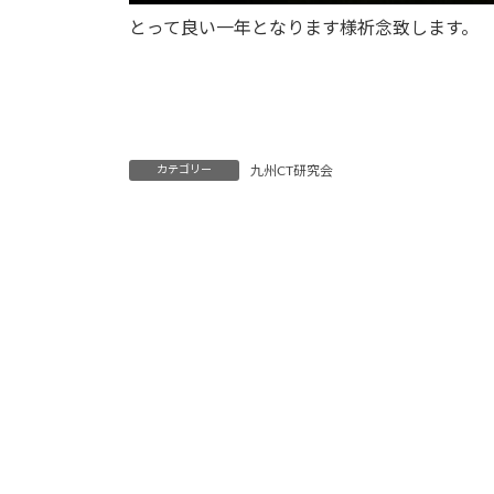
とって良い一年となります様祈念致します。
2016 平
九州CT研究
カテゴリー
九州CT研究会