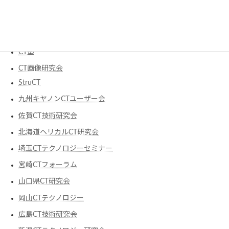
日本X線CT専門技師認定機構
研究会
CT塾
CT画像研究会
StruCT
九州キヤノンCTユーザー会
佐賀CT技術研究会
北海道ヘリカルCT研究会
埼玉CTテクノロジーセミナー
宮崎CTフォーラム
山口県CT研究会
岡山CTテクノロジー
広島CT技術研究会