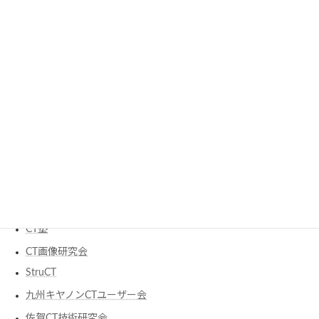
CTサミット
CTテクノロジーフォーラム
JART
JSCT 日本CT技術学会
JSRT
JSRT 九州支部
RSNA
日本X線CT専門技師認定機構
研究会
CT塾
CT画像研究会
StruCT
九州キヤノンCTユーザー会
佐賀CT技術研究会