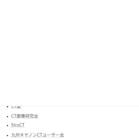
CTサミット
CTテクノロジーフォーラム
JART
JSCT 日本CT技術学会
JSRT
JSRT 九州支部
RSNA
日本X線CT専門技師認定機構
研究会
CT塾
CT画像研究会
StruCT
九州キヤノンCTユーザー会