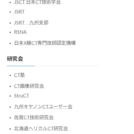
JSCT 日本CT技術学会
JSRT
JSRT 九州支部
RSNA
日本X線CT専門技師認定機構
研究会
CT塾
CT画像研究会
StruCT
九州キヤノンCTユーザー会
佐賀CT技術研究会
北海道ヘリカルCT研究会