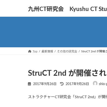
コ
ナ
九州CT研究会 Kyushu CT Stud
ン
ビ
テ
ゲ
ン
ー
ツ
シ
へ
ョ
ス
ン
キ
に
ッ
移
Top
最新情報
その他の研究会
StruCT 2nd が
プ
動
StruCT 2nd が開催
最
2017年9月26日
2017年9月26日
shio-
終
更
ストラクチャーCT研究会「StruCT 2nd」が
新
日